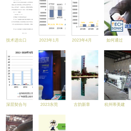
技术进出口
2023年1月
2023年4月
如何通过
合同登记管
大连经济技
黄石经济技
SAP服务商
理办法解析
术开发区进
术开发区进
优化进出口
出口总额及
出口总额与
代理公司管
进出口差额
差额分析及
理？以国际
统计分析
技术进出口
商贸软件为
——重点关
业务观察
例
注技术与货
深层契合与
2023东莞
古韵新章
杭州蒂美建
源分布
策略转向
光通信论坛
河源，技术
材 铝合金
2021-2026
10家参展企
进出口中的
与特色落水
年中国家用
业精彩亮
历史回响
系统全解