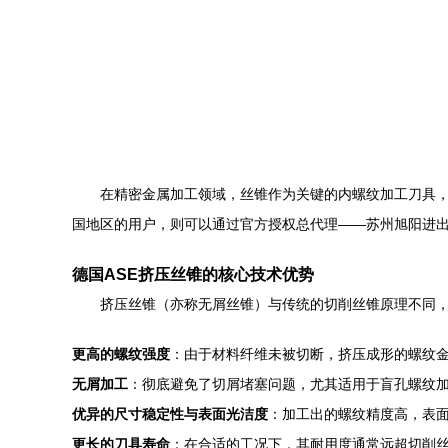
在精密金属加工领域，丝锥作为关键的内螺纹加工刀具，
国地区的用户，则可以通过官方授权总代理——苏州旭阳进出
德国ASE挤压丝锥的核心技术优势
挤压丝锥（亦称无屑丝锥）与传统的切削丝锥原理不同，
更高的螺纹强度
：由于材料纤维未被切断，挤压成形的螺纹
无屑加工
：彻底避免了切屑堵塞问题，尤其适用于盲孔螺纹
优异的尺寸稳定性与表面光洁度
：加工出的螺纹精度高，表
更长的刀具寿命
：在合适的工况下，其耐用度通常远超切削