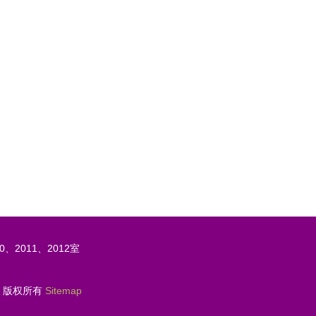
元，同比增长20.9% 制造业与技术进出口
成关键引擎
0、2011、2012室
版权所有
Sitemap