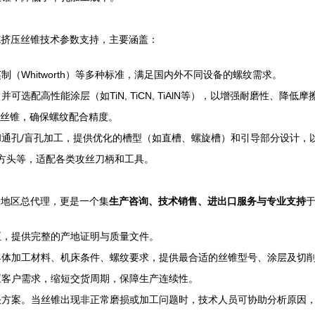
E挤压丝锥技术参数支持，主要涵盖：
）、英制（Whitworth）等多种标准，满足国内外不同设备的螺纹需求。
可选配高性能涂层（如TiN, TiCN, TiAlN等），以增强耐磨性、降
级的丝锥，确保螺纹配合精度。
通孔/盲孔加工，提供优化的槽型（如直槽、螺旋槽）和引导部分设计，
扳手方头等，适配各类攻丝刀柄和工具。
国地区总代理，更是一个集
生产咨询、技术销售、进出口服务与专业支持
正，提供完整的产地证明与质量文件。
具体加工材料、机床条件、螺纹要求，提供最合适的丝锥型号、涂层及切
应客户需求，缩短交货周期，保障生产连续性。
决方案。当丝锥出现非正常磨损或加工问题时，技术人员可协助分析原因