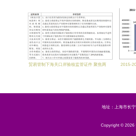
总额及进口差额与贸易结构分析
贸易管制下海关口岸验核监管证件 聚焦两
2015
用物项和技术进出口许可证
出口总额
地址：上海市长宁区愚园
Copyright © 2026