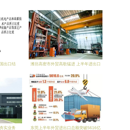
我国出口结
潍坊高密市外贸高歌猛进 上半年进出口
证之路
107.5亿元 增幅全省领先
续夯实业务
东莞上半年外贸进出口总额突破5616亿