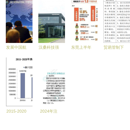
红岩机械的
比攀升 我
进 上半年
技术开发区
离心机载着
国出口结构
进出口
进出口总额
责任与温度
优化与核心
107.5亿元
及进口差额
走向世界
技术攻坚的
增幅全省领
与贸易结构
辩证之路
先
分析
发展中国航
汉桑科技强
东莞上半年
贸易管制下
空产业和中
化研发投入
外贸进出口
海关口岸验
国航空科技
保障 持续
总额突破
核监管证件
夯实业务底
5616亿
聚焦两用物
盘
元，同比增
项和技术进
长20.9% 制
出口许可证
造业与技术
进出口成关
2015-2020
2024年注
键引擎
年惠州高新
会经济法高
技术产业开
频考点精讲